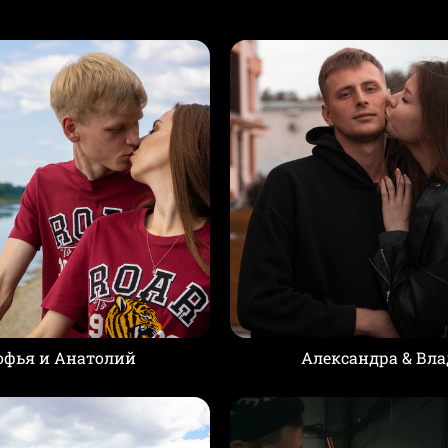
офья и Анатолий
Александра & Вла