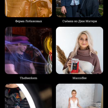
Ферма Лобановых
Съёмка ко Дню Матери
TheBeerkem
Maccoffee