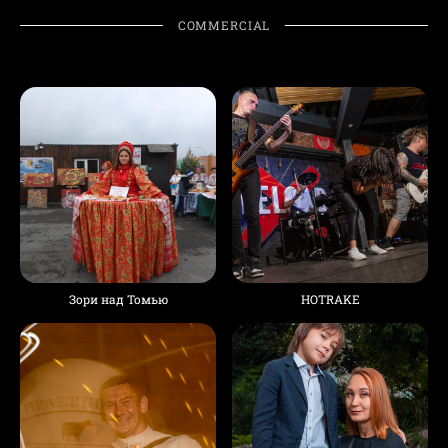
COMMERCIAL
Зори над Томью
HOTRAKE