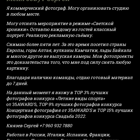
Я коммерческий фотограф. Могу организовать студию
в любом месте.
Могу отснять мероприятие в режиме «Светской
хроники». Оставлю каждому из гостей классный
портрет. Реализую рекламную съёмку.
Снимаю более пяти лет. За это время посетил страны
Европы, горы Алтая, вулканы Камчатки, льды Байкала
и многое другое не выпуская камеры. Мои фотопроекты
это доказательства того, что мне под силу снять любую
картинку.
Благодаря наличию команды, отдаю готовый материал
до 7 дней.
На данный момент я вхожу в TOP 3% лучших
фотографов конкурса «Летние виды спорта»
от 35AWARD'S,
TOP 9% лучших фотографов конкурса
Концертная фотография от 35AWARD'S и TOP 15% лучших
фотографов конкурса Свадьба 2022.
Князев Сергей +7 960 932 7880
Работал в России, Италии, Испании, Франции,