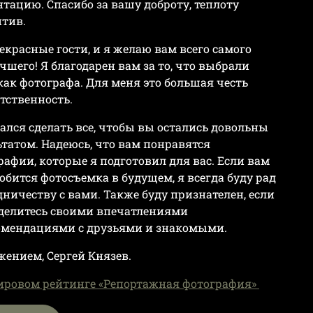
нтацию. Спасибо за вашу доброту, теплоту
итив.
екрасные гости, и я желаю вам всего самого
чшего! Я благодарен вам за то, что выбрали
как фотографа. Для меня это большая честь
етственность.
рался сделать все, чтобы вы остались довольны
ьтатом. Надеюсь, что вам понравятся
рафии, которые я подготовил для вас. Если вам
обится фотосъемка в будущем, я всегда буду рад
дничеству с вами. Также буду признателен, если
делитесь своими впечатлениями
омендациями с друзьями и знакомыми.
жением, Сергей Князев.
мировом рейтинге «Репортажная фотография»