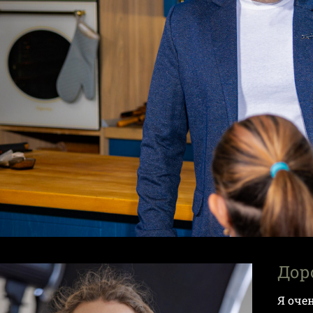
Дор
Я оче