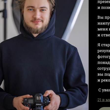
презе
и поз
Вы пр
наилу
меня 
и отв
Я ста
резул
фотог
понад
сотру
вы по
и рек
С ува
21 в 