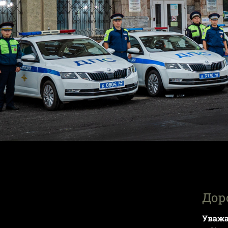
Дор
Уважа