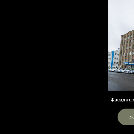
Фасадны
С