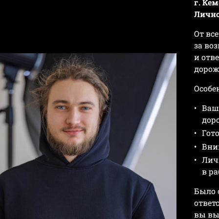
г. Кем
Лично
От вс
за во
и отв
дорож
Особе
Ваш
дор
Гот
Вни
Лич
в р
Было 
ответ
вы вы