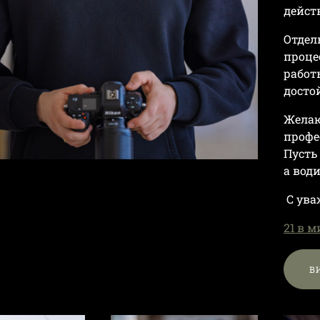
дейст
Отдел
проце
работ
досто
Желаю
профе
Пусть
а вод
С ува
21 в 
В